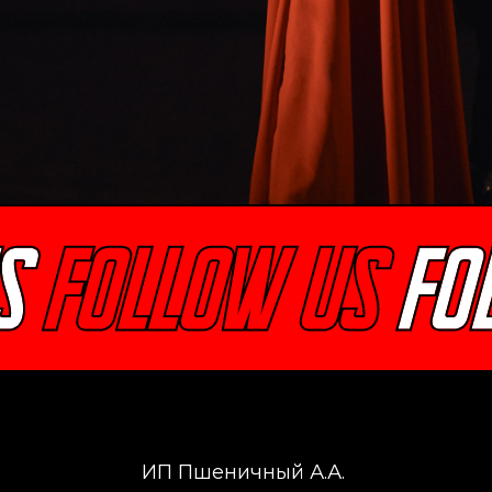
Ins
ИП Пшеничный А.А.