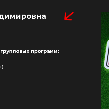
адимировна
групповых программ:
т)