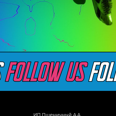
Ins
ИП Пшеничный А.А.